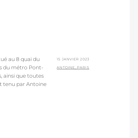
tué au 8 quai du
POSTED
15 JANVIER 2023
rès du métro Pont-
ON
BY
ANTOINE_PARIS
, ainsi que toutes
est tenu par Antoine