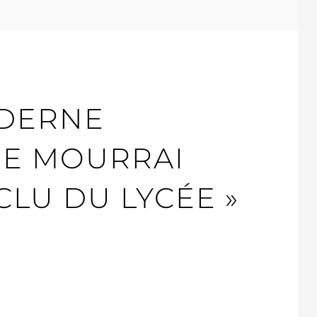
DERNE
NE MOURRAI
CLU DU LYCÉE »