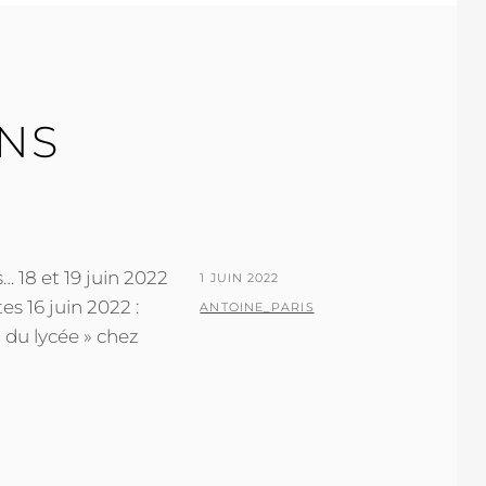
INS
… 18 et 19 juin 2022
POSTED
1 JUIN 2022
es 16 juin 2022 :
ON
BY
ANTOINE_PARIS
 du lycée » chez