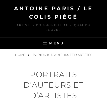
Skip
ANTOINE PARIS / LE
to
content
COLIS PIÉGÉ
ARTISTE / BOUQUINISTE AU 8 QUAI DU
LOUVRE
MENU
HOME
PORTRAITS D’AUTEURS ET D’ARTISTES
PORTRAITS
D’AUTEURS ET
D’ARTISTES