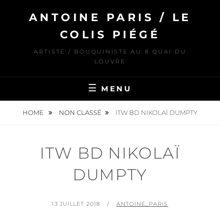
Skip
ANTOINE PARIS / LE
to
content
COLIS PIÉGÉ
ARTISTE / BOUQUINISTE AU 8 QUAI DU
LOUVRE
MENU
HOME
NON CLASSÉ
ITW BD NIKOLAÏ DUMPTY
ITW BD NIKOLAÏ
DUMPTY
POSTED
BY
13 JUILLET 2018
ANTOINE_PARIS
ON