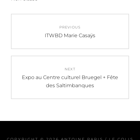
Navigation
PREVIOUS
de
Previous
ITWBD Marie Casaÿs
post:
l’article
NEXT
Next
Expo au Centre culturel Bruegel + Fête
post:
des Saltimbanques
COPYRIGHT © 2026
ANTOINE PARIS / LE COLIS