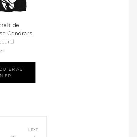
trait de
ise Cendrars,
tcard
€
OUTER AU
NIER
NEXT