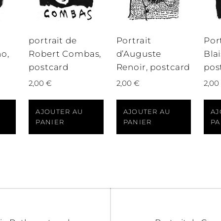
portrait de
Portrait
Por
no,
Robert Combas,
d’Auguste
Bla
postcard
Renoir, postcard
pos
2,00
€
2,00
€
2,00
AJOUTER AU
AJOUTER AU
AJ
PANIER
PANIER
PA
on