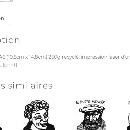
on
ption
A6 (10,5cm x 14,8cm) 250g recyclé, impression laser d’u
 (print)
s similaires