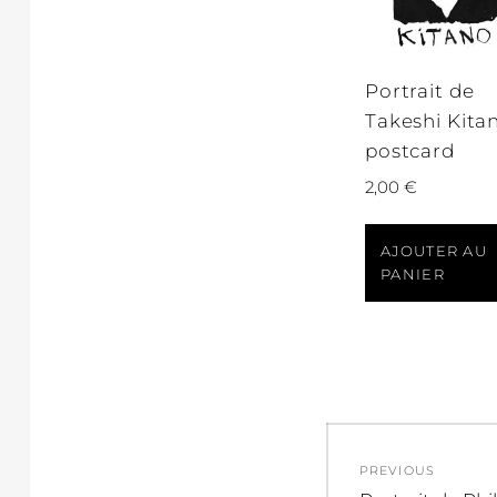
Portrait de
Takeshi Kita
postcard
2,00
€
AJOUTER AU
PANIER
Navigati
PREVIOUS