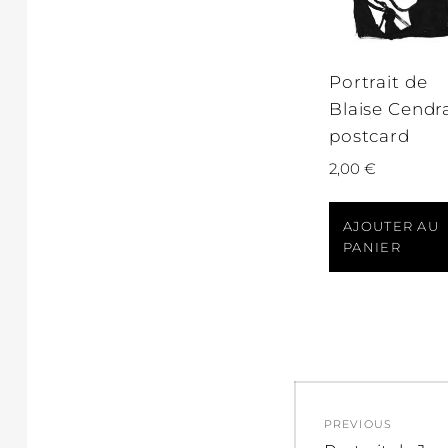
Portrait de
Blaise Cendra
postcard
2,00
€
AJOUTER AU
PANIER
Navigati
PREVIOUS