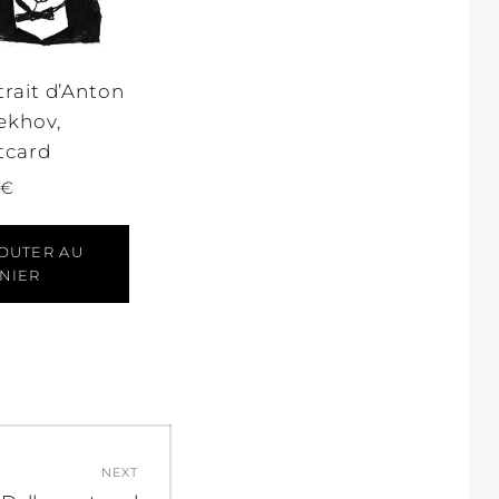
trait d’Anton
ekhov,
tcard
€
OUTER AU
NIER
NEXT