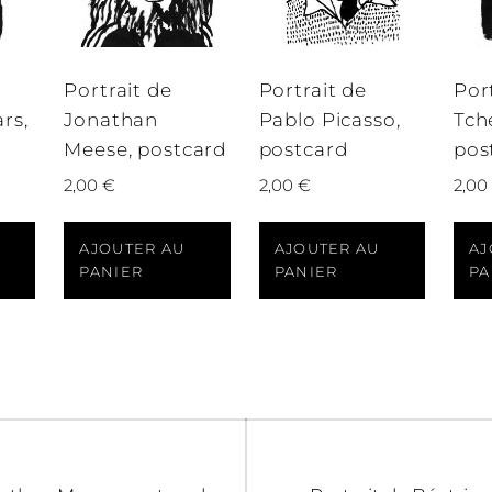
Portrait de
Portrait de
Por
rs,
Jonathan
Pablo Picasso,
Tch
Meese, postcard
postcard
pos
2,00
€
2,00
€
2,00
AJOUTER AU
AJOUTER AU
AJ
PANIER
PANIER
PA
on