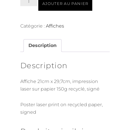
AJOUTER AU PANIER
de
Fleurs
(A3)
Catégorie :
Affiches
Description
Description
Affiche 21cm x 29,7cm, impression
laser sur papier 150g recyclé, signé
Poster laser print on recycled paper,
signed