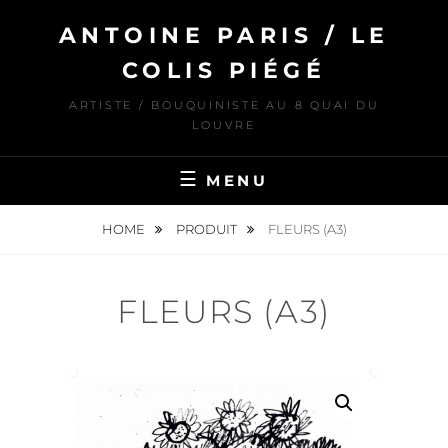
Skip
ANTOINE PARIS / LE
to
content
COLIS PIÉGÉ
ARTISTE / BOUQUINISTE AU 8 QUAI DU
LOUVRE
MENU
HOME
PRODUIT
FLEURS (A3)
FLEURS (A3)