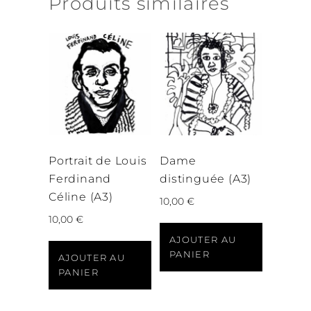
Produits similaires
Portrait de Louis
Dame
Ferdinand
distinguée (A3)
Céline (A3)
10,00
€
10,00
€
AJOUTER AU
PANIER
AJOUTER AU
PANIER