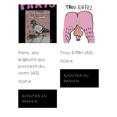
Paris, ses
Trou Eiffel (A3)
pigeons qui
10,00
€
picorent du
vomi (A3)
AJOUTER AU
PANIER
10,00
€
AJOUTER AU
PANIER