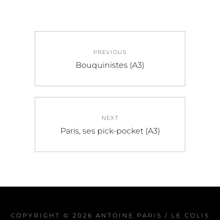
Navigation
PREVIOUS
de
Previous
Bouquinistes (A3)
post:
l’article
NEXT
Next
Paris, ses pick-pocket (A3)
post:
COPYRIGHT © 2026
ANTOINE PARIS / LE COLIS