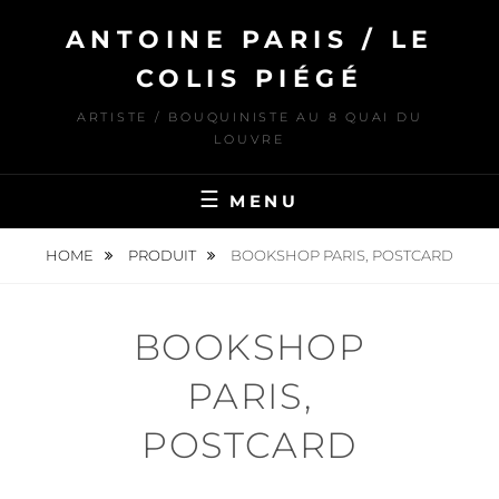
Skip
ANTOINE PARIS / LE
to
content
COLIS PIÉGÉ
ARTISTE / BOUQUINISTE AU 8 QUAI DU
LOUVRE
MENU
HOME
PRODUIT
BOOKSHOP PARIS, POSTCARD
BOOKSHOP
PARIS,
POSTCARD