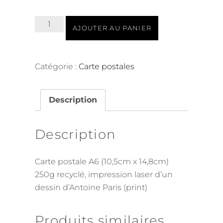
quantité
AJOUTER AU PANIER
de
Bookshop
Paris,
Catégorie :
Carte postales
postcard
Description
Description
Carte postale A6 (10,5cm x 14,8cm)
250g recyclé, impression laser d’un
dessin d’Antoine Paris (print)
Produits similaires