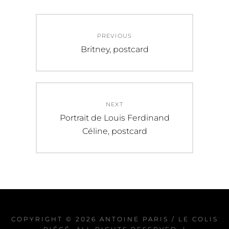
Navigation
PREVIOUS
de
Previous
Britney, postcard
post:
l’article
NEXT
Next
Portrait de Louis Ferdinand
post:
Céline, postcard
COPYRIGHT © 2026
ANTOINE PARIS / LE COLIS