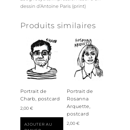
dessin d’Antoine Paris (print)
Produits similaires
Portrait de
Portrait de
Charb, postcard
Rosanna
Arquette,
2,00
€
postcard
2,00
€
AJOUTER AU