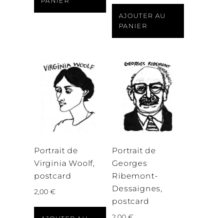
PANIER
AJOUTER AU
PANIER
Portrait de
Portrait de
Virginia Woolf,
Georges
postcard
Ribemont-
Dessaignes,
2,00
€
postcard
2,00
€