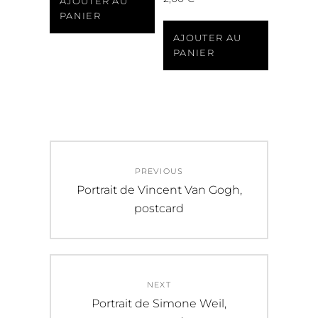
AJOUTER AU
PANIER
AJOUTER AU
PANIER
Navigation
PREVIOUS
de
Previous
Portrait de Vincent Van Gogh,
post:
postcard
l’article
NEXT
Next
Portrait de Simone Weil,