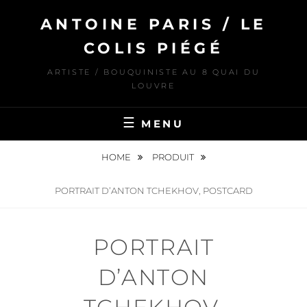
Skip
ANTOINE PARIS / LE
to
content
COLIS PIÉGÉ
ARTISTE / BOUQUINISTE AU 8 QUAI DU
LOUVRE
MENU
HOME
PRODUIT
PORTRAIT D’ANTON TCHEKHOV, POSTCARD
PORTRAIT
D’ANTON