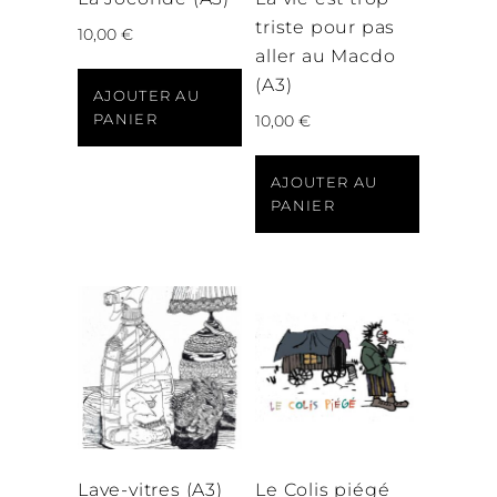
triste pour pas
10,00
€
aller au Macdo
(A3)
AJOUTER AU
PANIER
10,00
€
AJOUTER AU
PANIER
Lave-vitres (A3)
Le Colis piégé