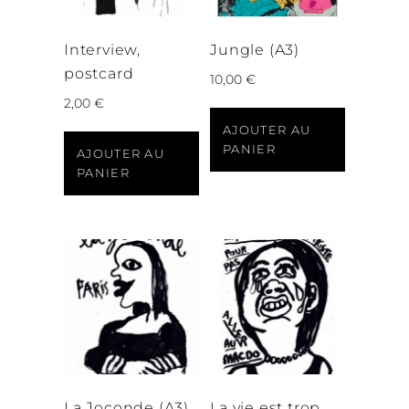
Interview,
Jungle (A3)
postcard
10,00
€
2,00
€
AJOUTER AU
PANIER
AJOUTER AU
PANIER
La Joconde (A3)
La vie est trop