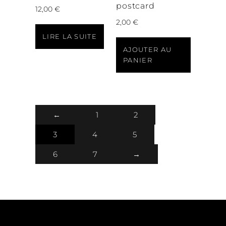
postcard
12,00
€
2,00
€
LIRE LA SUITE
AJOUTER AU
PANIER
←
1
2
3
4
5
6
7
→