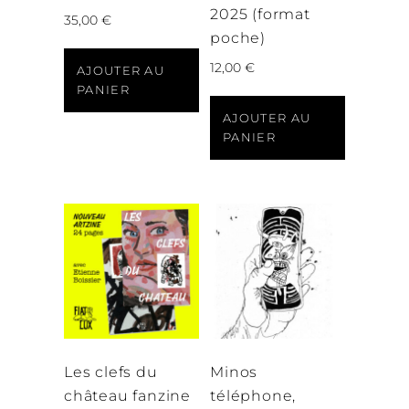
2025 (format
35,00
€
poche)
12,00
€
AJOUTER AU
PANIER
AJOUTER AU
PANIER
Les clefs du
Minos
château fanzine
téléphone,